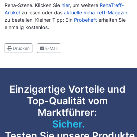
Reha-Szene. Klicken Sie
hier
, um weitere
RehaTreff-
Artikel
zu lesen oder das
aktuelle RehaTreff-Magazin
zu bestellen. Kleiner Tipp: Ein
Probeheft
erhalten Sie
einmalig kostenlos.
Drucken
E-Mail
Einzigartige Vorteile und
Top-Qualität vom
Marktführer:
Anpassbar.
Sicher.
Testen Sie unsere Produkte