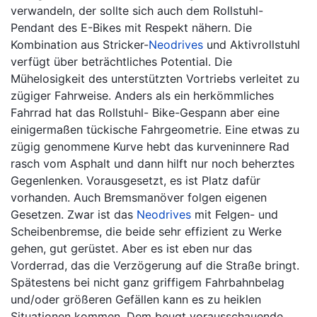
verwandeln, der sollte sich auch dem Rollstuhl-
Pendant des E-Bikes mit Respekt nähern. Die
Kombination aus Stricker-
Neodrives
und Aktivrollstuhl
verfügt über beträchtliches Potential. Die
Mühelosigkeit des unterstützten Vortriebs verleitet zu
zügiger Fahrweise. Anders als ein herkömmliches
Fahrrad hat das Rollstuhl- Bike-Gespann aber eine
einigermaßen tückische Fahrgeometrie. Eine etwas zu
zügig genommene Kurve hebt das kurveninnere Rad
rasch vom Asphalt und dann hilft nur noch beherztes
Gegenlenken. Vorausgesetzt, es ist Platz dafür
vorhanden. Auch Bremsmanöver folgen eigenen
Gesetzen. Zwar ist das
Neodrives
mit Felgen- und
Scheibenbremse, die beide sehr effizient zu Werke
gehen, gut gerüstet. Aber es ist eben nur das
Vorderrad, das die Verzögerung auf die Straße bringt.
Spätestens bei nicht ganz griffigem Fahrbahnbelag
und/oder größeren Gefällen kann es zu heiklen
Situationen kommen. Dem beugt vorausschauende