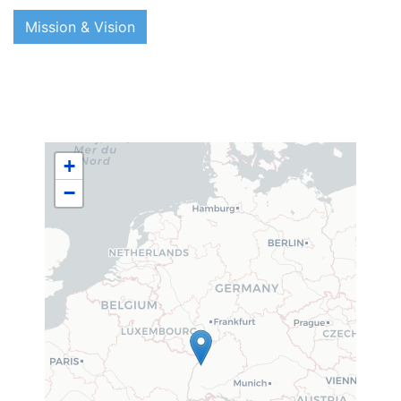
Mission & Vision
+
−