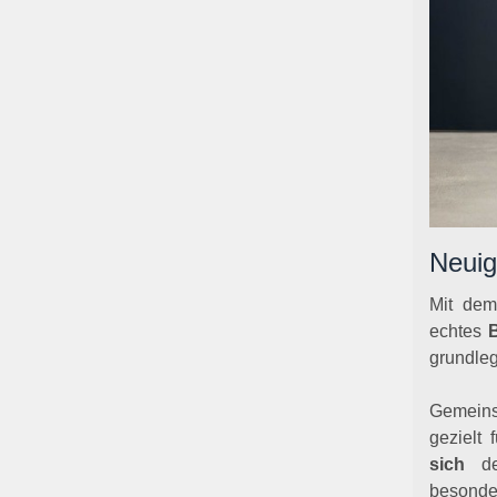
Neuig
Mit de
echtes
B
grundleg
Gemein
gezielt 
sich
deu
besonde