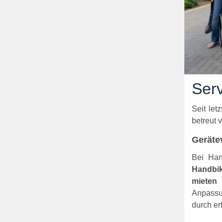
Serv
Seit let
betreut 
Gerätev
Bei Han
Handbik
mieten
u
Anpassu
durch er