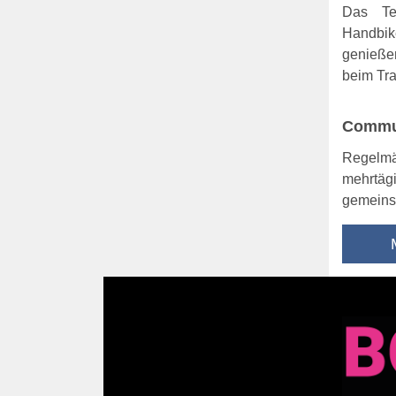
Das Te
Handbik
genieße
beim Tra
Commun
Regelmä
mehrtäg
gemeins