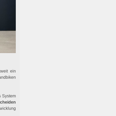
weit ein
Handbiken
s System
scheiden
icklung