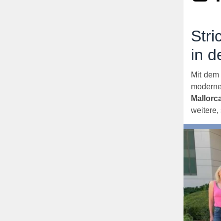
Stri
in d
Mit de
moderne
Mallorc
weitere,