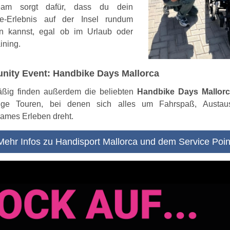
am sorgt dafür, dass du dein
e-Erlebnis auf der Insel rundum
n kannst, egal ob im Urlaub oder
ining.
ity Event: Handbike Days Mallorca
ßig finden außerdem die beliebten
Handbike Days Mallor
ige Touren, bei denen sich alles um Fahrspaß, Austa
ames Erleben dreht.
Mehr Infos zu Handisport Mallorca und dem Service Poin