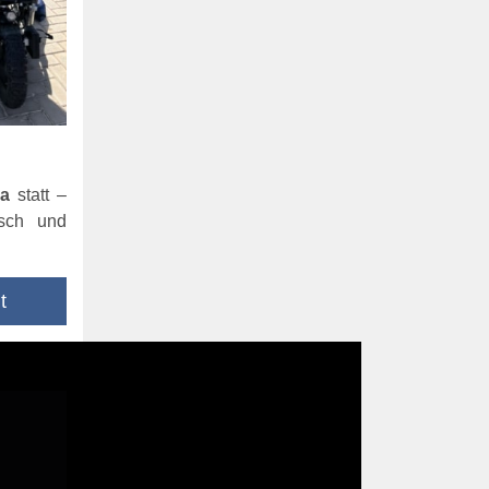
ca
statt –
usch und
t