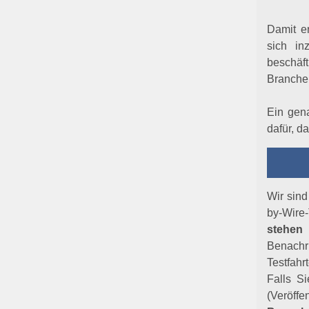
Damit er
sich in
beschäf
Branche 
Ein gena
dafür, d
Wir sind
by-Wire
stehen
Benachr
Testfahr
Falls S
(Veröff