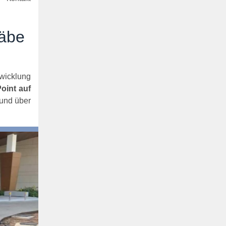
täbe
twicklung
oint auf
und über