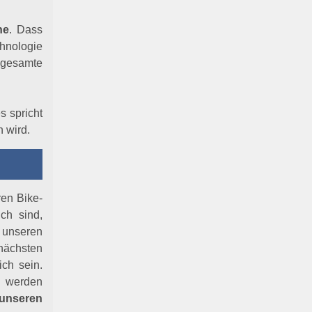
he
. Dass
hnologie
 gesamte
s spricht
 wird.
ren Bike-
ch sind,
unseren
nächsten
ich sein.
u werden
nseren