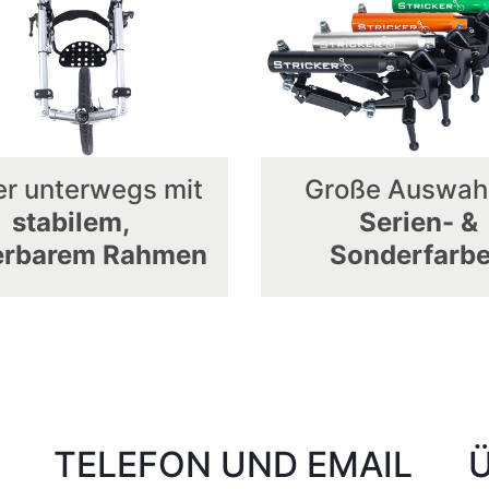
er unterwegs mit
Große Auswah
stabilem,
Serien- &
ierbarem Rahmen
Sonderfarb
TELEFON UND EMAIL