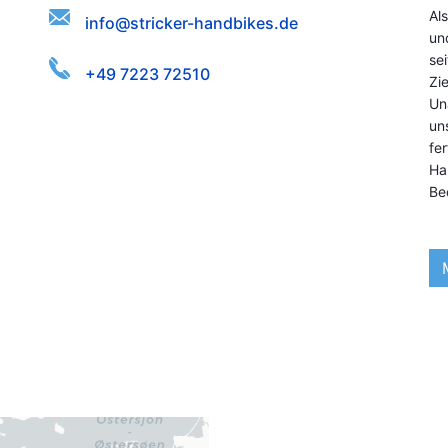
Al
atink-
idsdebrserfi.enock@h
un
se
+49 7223 72510
Zi
Un
un
fe
Ha
Be