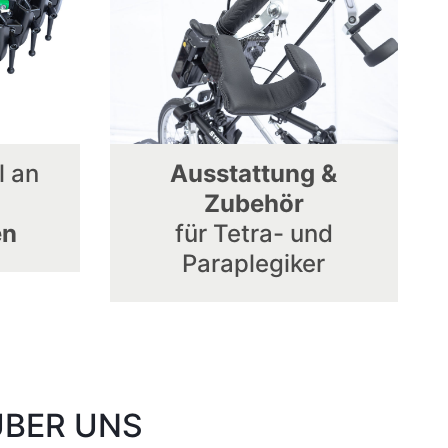
l an
Ausstattung &
Zubehör
en
für Tetra- und
Paraplegiker
ÜBER UNS