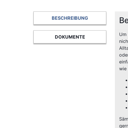
BESCHREIBUNG
Be
Um s
DOKUMENTE
nich
All
ode
ein
wie
Säm
ger