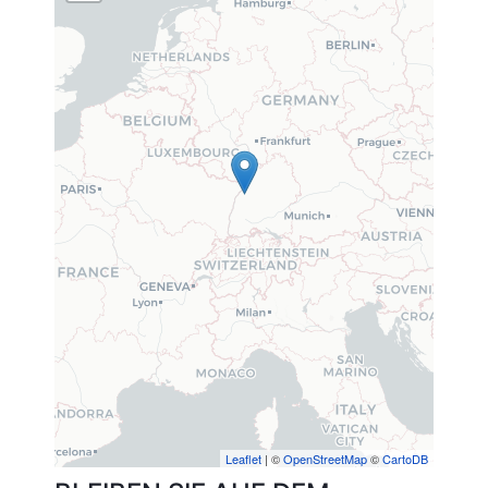
Leaflet
| ©
OpenStreetMap
©
CartoDB